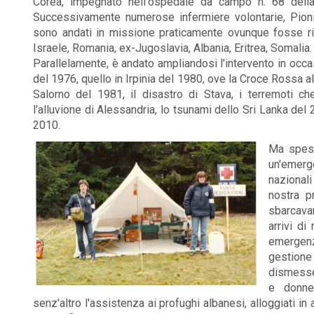
Corea, impegnato nell'ospedale da campo n. 68 della
Successivamente numerose infermiere volontarie, Pioni
sono andati in missione praticamente ovunque fosse richi
Israele, Romania, ex-Jugoslavia, Albania, Eritrea, Somalia.
Parallelamente, è andato ampliandosi l'intervento in occasi
del 1976, quello in Irpinia del 1980, ove la Croce Rossa al
Salorno del 1981, il disastro di Stava, i terremoti che
l'alluvione di Alessandria, lo tsunami dello Sri Lanka del 
2010.
Ma spess
un'emerge
nazionali
nostra p
sbarcava
arrivi di
emergenz
gestione
dismesse
e donne
senz'altro l'assistenza ai profughi albanesi, alloggiati in 