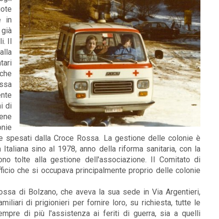
uote
 in
 già
. Il
lla
tari
 che
ossa
ente
i di
iene
onie
e spesati dalla Croce Rossa. La gestione delle colonie è
Italiana sino al 1978, anno della riforma sanitaria, con la
ono tolte alla gestione dell'associazione. Il Comitato di
ufficio che si occupava principalmente proprio delle colonie
ossa di Bolzano, che aveva la sua sede in Via Argentieri,
iliari di prigionieri per fornire loro, su richiesta, tutte le
empre di più l'assistenza ai feriti di guerra, sia a quelli