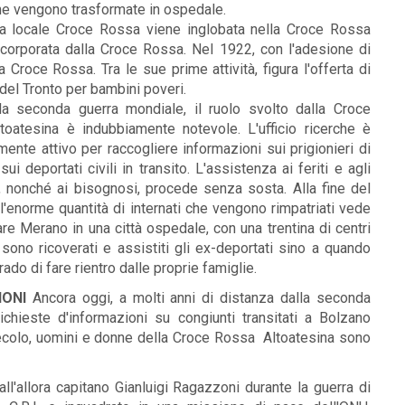
viche vengono trasformate in ospedale.
he la locale Croce Rossa viene inglobata nella Croce Rossa
incorporata dalla Croce Rossa. Nel 1922, con l'adesione di
Croce Rossa. Tra le sue prime attività, figura l'offerta di
 del Tronto per bambini poveri.
la seconda guerra mondiale, il ruolo svolto dalla Croce
toatesina è indubbiamente notevole. L'ufficio ricerche è
ente attivo per raccogliere informazioni sui prigionieri di
sui deportati civili in transito. L'assistenza ai feriti e agli
, nonché ai bisognosi, procede senza sosta. Alla fine del
, l'enorme quantità di internati che vengono rimpatriati vede
re Merano in una città ospedale, con una trentina di centri
 sono ricoverati e assistiti gli ex-deportati sino a quando
rado di fare rientro dalle proprie famiglie.
IONI
Ancora oggi, a molti anni di distanza dalla seconda
chieste d'informazioni su congiunti transitati a Bolzano
secolo, uomini e donne della Croce Rossa Altoatesina sono
all'allora capitano Gianluigi Ragazzoni durante la guerra di