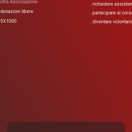
stra Associazione
.. richiedere assist
❤
donazioni libere
.. partecipare al cor
❤
​5X1000
.. diventare volontari