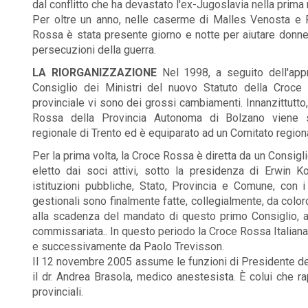
dal conflitto che ha devastato l'ex-Jugoslavia nella prima 
Per oltre un anno, nelle caserme di Malles Venosta e P
Rossa è stata presente giorno e notte per aiutare donne
persecuzioni della guerra.
LA RIORGANIZZAZIONE
Nel 1998, a seguito dell'app
Consiglio dei Ministri del nuovo Statuto della Croce 
provinciale vi sono dei grossi cambiamenti. Innanzittutto,
Rossa della Provincia Autonoma di Bolzano viene 
regionale di Trento ed è equiparato ad un Comitato region
Per la prima volta, la Croce Rossa è diretta da un Consig
eletto dai soci attivi, sotto la presidenza di Erwin 
istituzioni pubbliche, Stato, Provincia e Comune, con i
gestionali sono finalmente fatte, collegialmente, da colo
alla scadenza del mandato di questo primo Consiglio, 
commissariata.. In questo periodo la Croce Rossa Italian
e successivamente da Paolo Trevisson.
Il 12 novembre 2005 assume le funzioni di Presidente de
il dr. Andrea Brasola, medico anestesista. È colui che r
provinciali.