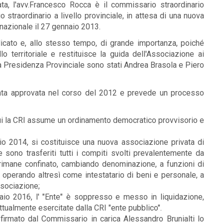
a, l'avv.Francesco Rocca è il commissario straordinario
o straordinario a livello provinciale, in attesa di una nuova
 nazionale il 27 gennaio 2013.
ato e, allo stesso tempo, di grande importanza, poiché
 territoriale e restituisce la guida dell'Associazione ai
alla Presidenza Provinciale sono stati Andrea Brasola e Piero
stata approvata nel corso del 2012 e prevede un processo
cui la CRI assume un ordinamento democratico provvisorio e
io 2014, si costituisce una nuova associazione privata di
 sono trasferiti tutti i compiti svolti prevalentemente da
 rimane confinato, cambiando denominazione, a funzioni di
e, operando altresì come intestatario di beni e personale, a
ssociazione;
aio 2016, l' "Ente" è soppresso e messo in liquidazione,
ttualmente esercitate dalla CRI "ente pubblico".
firmato dal Commissario in carica Alessandro Brunialti lo