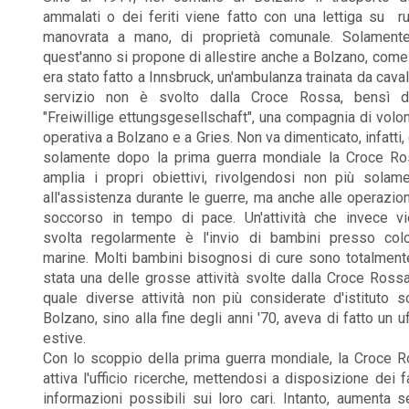
ammalati o dei feriti viene fatto con una lettiga su r
manovrata a mano, di proprietà comunale. Solamente
quest'anno si propone di allestire anche a Bolzano, come
era stato fatto a Innsbruck, un'ambulanza trainata da cavalli
servizio non è svolto dalla Croce Rossa, bensì da
"Freiwillige ettungsgesellschaft", una compagnia di volon
operativa a Bolzano e a Gries. Non va dimenticato, infatti,
solamente dopo la prima guerra mondiale la Croce R
amplia i propri obiettivi, rivolgendosi non più solam
all'assistenza durante le guerre, ma anche alle operazion
soccorso in tempo di pace. Un'attività che invece v
svolta regolarmente è l'invio di bambini presso col
marine. Molti bambini bisognosi di cure sono totalment
stata una delle grosse attività svolte dalla Croce Rossa 
quale diverse attività non più considerate d'istituto s
Bolzano, sino alla fine degli anni '70, aveva di fatto un 
estive.
Con lo scoppio della prima guerra mondiale, la Croce R
attiva l'ufficio ricerche, mettendosi a disposizione dei fam
informazioni possibili sui loro cari. Intanto, aumenta s