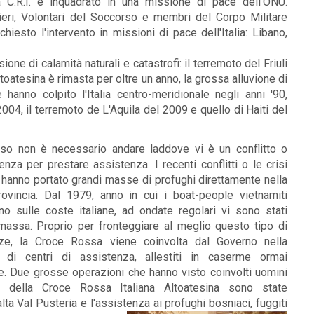
 C.R.I. e inquadrato in una missione di pace dell'ONU.
eri, Volontari del Soccorso e membri del Corpo Militare
esto l'intervento in missioni di pace dell'Italia: Libano,
one di calamità naturali e catastrofi: il terremoto del Friuli
toatesina è rimasta per oltre un anno, la grossa alluvione di
 hanno colpito l'Italia centro-meridionale negli anni '90,
2004, il terremoto de L'Aquila del 2009 e quello di Haiti del
o non è necessario andare laddove vi è un conflitto o
nza per prestare assistenza. I recenti conflitti o le crisi
 hanno portato grandi masse di profughi direttamente nella
rovincia. Dal 1979, anno in cui i boat-people vietnamiti
no sulle coste italiane, ad ondate regolari vi sono stati
 massa. Proprio per fronteggiare al meglio questo tipo di
e, la Croce Rossa viene coinvolta dal Governo nella
 di centri di assistenza, allestiti in caserme ormai
. Due grosse operazioni che hanno visto coinvolti uomini
 della Croce Rossa Italiana Altoatesina sono state
alta Val Pusteria e l'assistenza ai profughi bosniaci, fuggiti