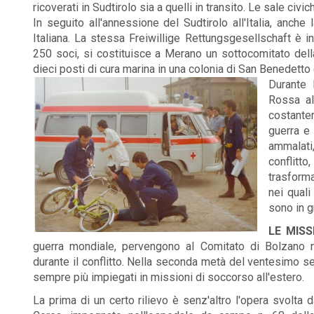
ricoverati in Sudtirolo sia a quelli in transito. Le sale ci
In seguito all'annessione del Sudtirolo all'Italia, anc
Italiana. La stessa Freiwillige Rettungsgesellschaft è 
250 soci, si costituisce a Merano un sottocomitato della 
dieci posti di cura marina in una colonia di San Benedetto
Durante 
Rossa al
costantem
guerra e 
ammalati
conflitto
trasforma
nei quali
sono in g
LE MISS
guerra mondiale, pervengono al Comitato di Bolzano ri
durante il conflitto. Nella seconda metà del ventesimo 
sempre più impiegati in missioni di soccorso all'estero.
La prima di un certo rilievo è senz'altro l'opera svolta d