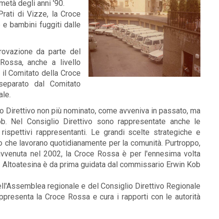
metà degli anni '90.
rati di Vizze, la Croce
 e bambini fuggiti dalle
rovazione da parte del
Rossa, anche a livello
 il Comitato della Croce
separato dal Comitato
ale.
lio Direttivo non più nominato, come avveniva in passato, ma
Kob. Nel Consiglio Direttivo sono rappresentate anche le
 rispettivi rappresentanti. Le grandi scelte strategiche e
ro che lavorano quotidianamente per la comunità. Purtroppo,
avvenuta nel 2002, la Croce Rossa è per l'ennesima volta
a Altoatesina è da prima guidata dal commissario Erwin Kob
ll'Assemblea regionale e del Consiglio Direttivo Regionale
appresenta la Croce Rossa e cura i rapporti con le autorità