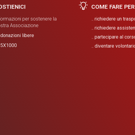
STIENICI
COME FARE PER
formazioni per sostenere la
.. richiedere un tras
stra Associazione
.. richiedere assist
❤
donazioni libere
.. partecipare al cor
❤
​5X1000
.. diventare volontari