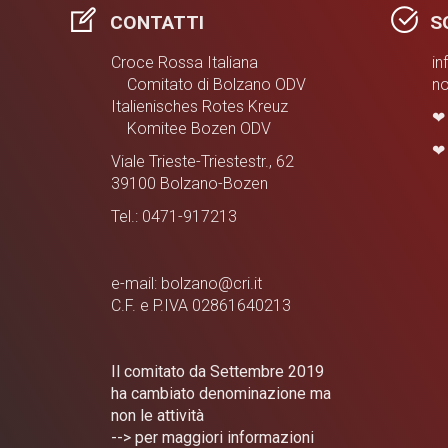
CONTATTI
SO
Croce Rossa Italiana
in
Comitato di Bolzano ODV
no
Italienisches Rotes Kreuz
Komitee Bozen ODV
Viale Trieste-Triestestr., 62
39100 Bolzano-Bozen
Tel.: 0471-917213
e-mail: bolzano@cri.it
C.F. e P.IVA 02861640213
Il comitato da Settembre 2019
ha cambiato denominazione ma
non le attività
--> per maggiori informazioni